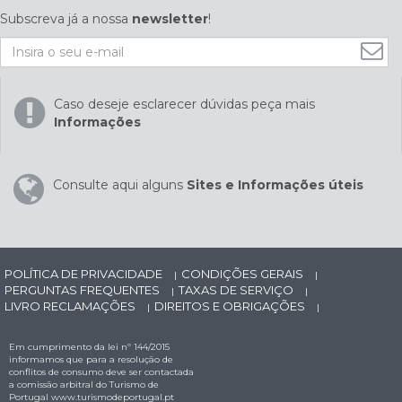
Subscreva já a nossa
newsletter
!
Caso deseje esclarecer dúvidas peça mais
Informações
Consulte aqui alguns
Sites e Informações úteis
POLÍTICA DE PRIVACIDADE
CONDIÇÕES GERAIS
|
|
PERGUNTAS FREQUENTES
TAXAS DE SERVIÇO
|
|
LIVRO RECLAMAÇÕES
DIREITOS E OBRIGAÇÕES
|
|
Em cumprimento da lei nº 144/2015
informamos que para a resolução de
conflitos de consumo deve ser contactada
a comissão arbitral do Turismo de
Portugal
www.turismodeportugal.pt