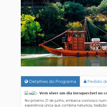
Detalhes do Programa
Pedido d
𝗩𝗲𝗺 𝘃𝗶𝘃𝗲𝗿 𝘂𝗺 𝗱𝗶𝗮 𝗶𝗻𝗲𝘀𝗾𝘂𝗲𝗰𝗶́𝘃𝗲𝗹 𝗻𝗼 𝗰
No próximo 21 de junho, embarca connosco num p
experiência única que combina natureza, tradiçã