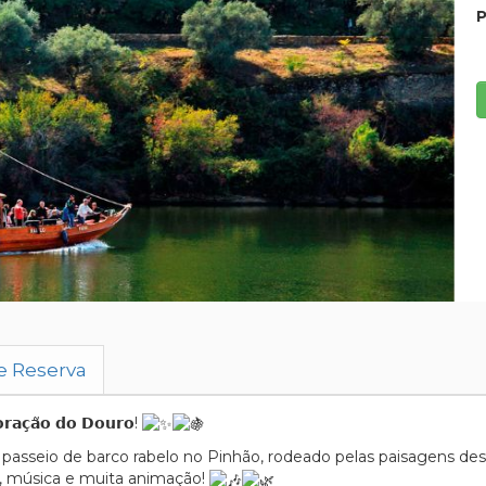
P
e Reserva
𝗿𝗮𝗰̧𝗮̃𝗼 𝗱𝗼 𝗗𝗼𝘂𝗿𝗼!
asseio de barco rabelo no Pinhão, rodeado pelas paisagens de
o, música e muita animação!