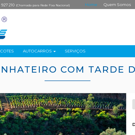
Home
Quem Somos
 927 210
(Chamada para Rede Fixa Nacional)
ACOTES
AUTOCARROS
SERVIÇOS
INHATEIRO COM TARDE 
D