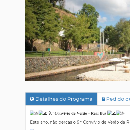
Detalhes do Programa
Pedido d
9.º 𝐂𝐨𝐧𝐯𝐢́𝐯𝐢𝐨 𝐝𝐞 𝐕𝐞𝐫𝐚̃𝐨 - 𝐑𝐞𝐚𝐥 𝐁𝐮𝐬
Este ano, não percas o 9.º Convívio de Verão da R