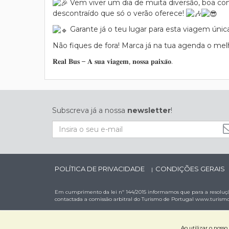
Vem viver um dia de muita diversão, boa co
descontraído que só o verão oferece!
Garante já o teu lugar para esta viagem única
Não fiques de fora! Marca já na tua agenda o mel
𝐑𝐞𝐚𝐥 𝐁𝐮𝐬 – 𝐀 𝐬𝐮𝐚 𝐯𝐢𝐚𝐠𝐞𝐦, 𝐧𝐨𝐬𝐬𝐚 𝐩𝐚𝐢𝐱𝐚̃𝐨.
Subscreva já a nossa
newsletter
!
POLÍTICA DE PRIVACIDADE
CONDIÇÕES GERAIS
|
Em cumprimento da lei nº 144/2015 informamos que para a resoluçã
contactada a comissão arbitral do Turismo de Portugal
www.turismo
Ao utilizar o noss