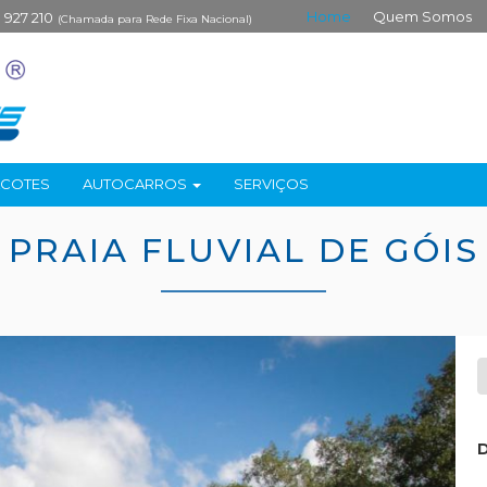
Home
Quem Somos
 927 210
(Chamada para Rede Fixa Nacional)
ACOTES
AUTOCARROS
SERVIÇOS
PRAIA FLUVIAL DE GÓIS
D