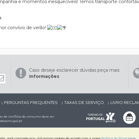
mpanhia e momentos inesquecíveis! Temos transporte confortáve
.
hor convívio de verão!
Caso deseje esclarecer dúvidas peça mais
Informações
PERGUNTAS FREQUENTES
TAXAS DE SERVIÇO
LIVRO RECL
|
|
|
o de conflitos de consumo deve ser
deportugal.pt
o site, você concorda que utilizemos cookies de acordo com a nossa
Política de Privacidade