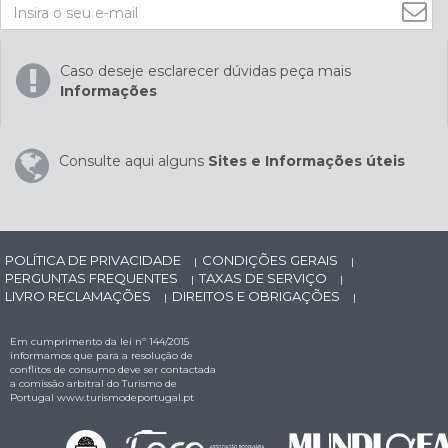
Caso deseje esclarecer dúvidas peça mais
Informações
Consulte aqui alguns
Sites e Informações úteis
POLÍTICA DE PRIVACIDADE
CONDIÇÕES GERAIS
|
|
PERGUNTAS FREQUENTES
TAXAS DE SERVIÇO
|
|
LIVRO RECLAMAÇÕES
DIREITOS E OBRIGAÇÕES
|
|
Em cumprimento da lei nº 144/2015
informamos que para a resolução de
conflitos de consumo deve ser contactada
a comissão arbitral do Turismo de
Portugal
www.turismodeportugal.pt