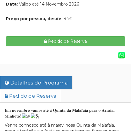
Data:
Válido até 14 Novembro 2026
Preço por pessoa, desde:
44€
Pedido de Reserva
Detalhes do Programa
Pedido de Reserva
𝐄𝐦 𝐧𝐨𝐯𝐞𝐦𝐛𝐫𝐨 𝐯𝐚𝐦𝐨𝐬 𝐚𝐭𝐞́ 𝐚̀ 𝐐𝐮𝐢𝐧𝐭𝐚 𝐝𝐚 𝐌𝐚𝐥𝐚𝐟𝐚𝐢𝐚 𝐩𝐚𝐫𝐚 𝐨 𝐀𝐫𝐫𝐚𝐢𝐚𝐥
𝐌𝐢𝐧𝐡𝐨𝐭𝐨!
Venha connosco até à maravilhosa Quinta da Malafaia,